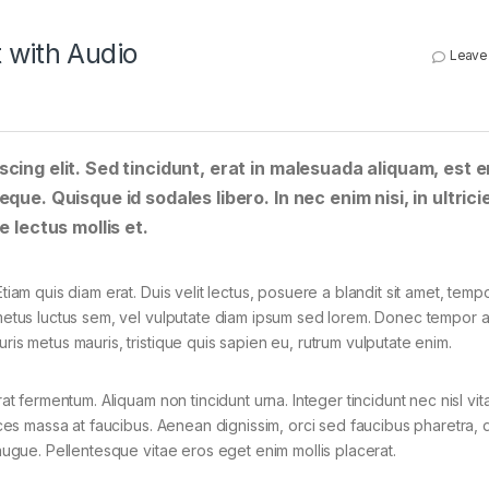
 with Audio
Leave
cing elit. Sed tincidunt, erat in malesuada aliquam, est e
que. Quisque id sodales libero. In nec enim nisi, in ultrici
e lectus mollis et.
tiam quis diam erat. Duis velit lectus, posuere a blandit sit amet, tempo
 metus luctus sem, vel vulputate diam ipsum sed lorem. Donec tempor ar
ris metus mauris, tristique quis sapien eu, rutrum vulputate enim.
rat fermentum. Aliquam non tincidunt urna. Integer tincidunt nec nisl vit
rices massa at faucibus. Aenean dignissim, orci sed faucibus pharetra, d
 augue. Pellentesque vitae eros eget enim mollis placerat.