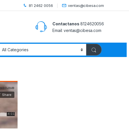
81 2462 0056
ventas@cibesa.com
Contactanos
8124620056
Email:
ventas@cibesa.com