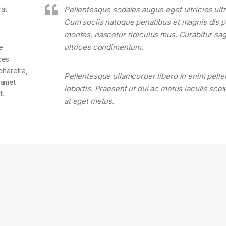
rat
Pellentesque sodales augue eget ultricies ultr
Cum sociis natoque penatibus et magnis dis p
montes, nascetur ridiculus mus. Curabitur sagi
ultrices condimentum.
e
ces
pharetra,
Pellentesque ullamcorper libero in enim pell
t amet
lobortis. Praesent ut dui ac metus iaculis sce
t.
at eget metus.