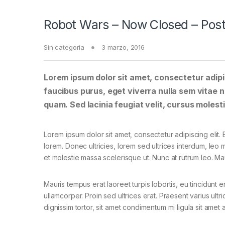
Robot Wars – Now Closed – Post
Sin categoría
3 marzo, 2016
Lorem ipsum dolor sit amet, consectetur adipis
faucibus purus, eget viverra nulla sem vitae ne
quam. Sed lacinia feugiat velit, cursus molesti
Lorem ipsum dolor sit amet, consectetur adipiscing elit. E
lorem. Donec ultricies, lorem sed ultrices interdum, leo
et molestie massa scelerisque ut. Nunc at rutrum leo. Mau
Mauris tempus erat laoreet turpis lobortis, eu tincidunt e
ullamcorper. Proin sed ultrices erat. Praesent varius ult
dignissim tortor, sit amet condimentum mi ligula sit amet