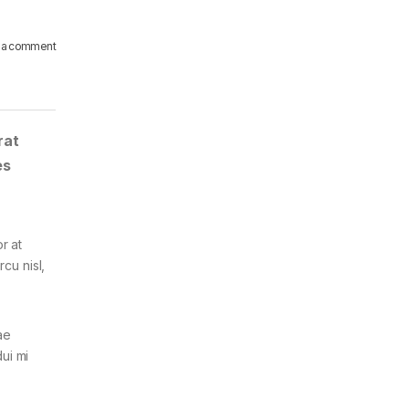
 a comment
rat
es
r at
cu nisl,
ae
ui mi