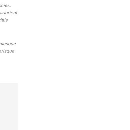
icies.
arturient
ttis
entesque
lerisque