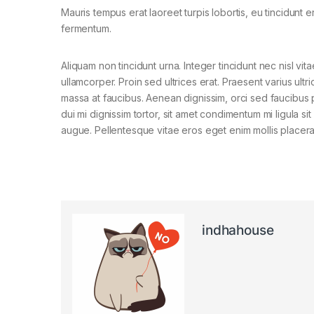
Mauris tempus erat laoreet turpis lobortis, eu tincidunt e
fermentum.
Aliquam non tincidunt urna. Integer tincidunt nec nisl vita
ullamcorper. Proin sed ultrices erat. Praesent varius ultri
massa at faucibus. Aenean dignissim, orci sed faucibus 
dui mi dignissim tortor, sit amet condimentum mi ligula si
augue. Pellentesque vitae eros eget enim mollis placera
indhahouse