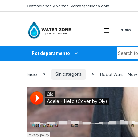
Skip to navigation
Skip to content
Cotizaciones y ventas:
ventas@cibesa.com
Inicio
Search fo
Por deparamento
Inicio
Sin categoría
Robot Wars – Now 