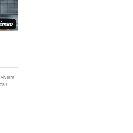
 viverra
ctus.