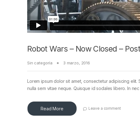
Robot Wars – Now Closed – Post
Sin categoría
3 marzo, 2016
Lorem ipsum dolor sit amet, consectetur adipiscing elit. 
nulla sem vitae neque. Quisque id sodales libero. In nec en
Read More
Leave a comment