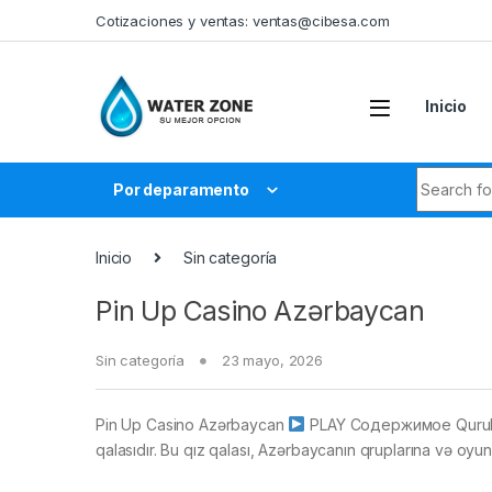
Skip to navigation
Skip to content
Cotizaciones y ventas:
ventas@cibesa.com
Inicio
Search fo
Por deparamento
Inicio
Sin categoría
Pin Up Casino Azərbaycan
Sin categoría
23 mayo, 2026
Pin Up Casino Azərbaycan
PLAY Содержимое Quruluş 
qalasıdır. Bu qız qalası, Azərbaycanın qruplarına və oyu