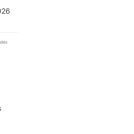
026
 des
s