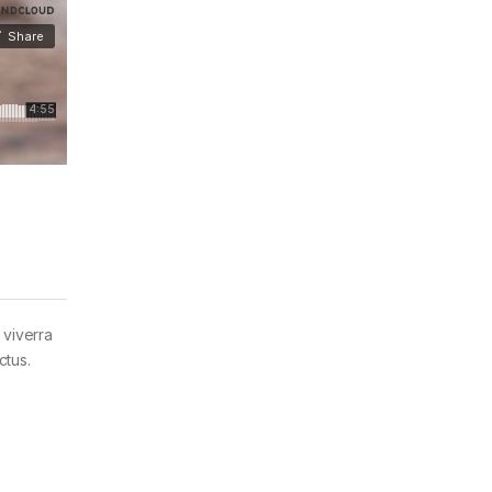
 viverra
ctus.