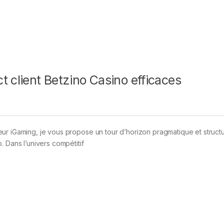
t client Betzino Casino efficaces
ur iGaming, je vous propose un tour d’horizon pragmatique et struct
 Dans l’univers compétitif