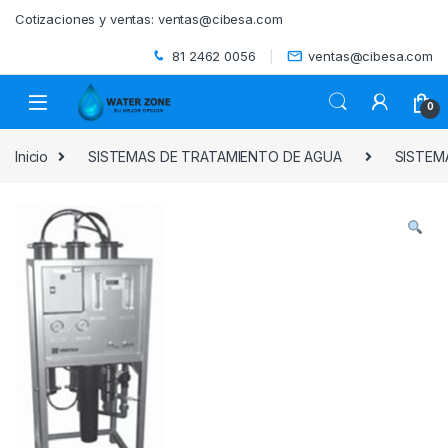
Skip to navigation
Skip to content
Cotizaciones y ventas:
ventas@cibesa.com
81 2462 0056
ventas@cibesa.com
0
Inicio
SISTEMAS DE TRATAMIENTO DE AGUA
SISTEM