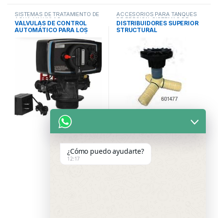
SISTEMAS DE TRATAMIENTO DE
ACCESORIOS PARA TANQUES
AGUA
,
VALVULAS
DE PRESION
,
SISTEMAS DE
VÁLVULAS DE CONTROL
DISTRIBUIDORES SUPERIOR
RESIDENCIALES
,
VALVULAS Y
TRATAMIENTO DE AGUA
,
AUTOMÁTICO PARA LOS
STRUCTURAL
CONTROLES
TANQUES Y COMPONENTES
SISTEMAS DE FILTRACIÓN
PKV PURIKOR
¿Cómo puedo ayudarte?
12:17