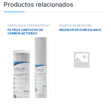
Productos relacionados
CARTUCHOS
,
PORTAFILTROS Y
EQUIPOS DE MEDICIÓN
,
CARTUCHOS
,
SISTEMAS DE
EQUIPOS DESINFECTANTES
,
FILTROS CARTUCHO DE
MEDIDOR DE DUREZA HACH
TRATAMIENTO DE AGUA
SISTEMAS DE TRATAMIENTO DE
CARBÓN ACTIVADO
AGUA