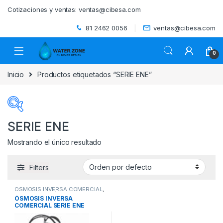
Skip to navigation
Skip to content
Cotizaciones y ventas:
ventas@cibesa.com
81 2462 0056
ventas@cibesa.com
0
Inicio
Productos etiquetados “SERIE ENE”
SERIE ENE
Mostrando el único resultado
Categorías del producto
Filters
ACCESORIOS
(0)
OSMOSIS INVERSA COMERCIAL
,
BEBEDEROS
(0)
SISTEMAS DE ÓSMOSIS
ÓSMOSIS INVERSA
INVERSA Y UTRAFILTRACIÓN
,
COMERCIAL SERIE ENE
SISTEMAS DE TRATAMIENTO DE
AGUA
BIODIGESTORES
(0)
VERTEX