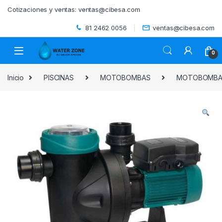
Skip to navigation
Skip to content
Cotizaciones y ventas:
ventas@cibesa.com
81 2462 0056
ventas@cibesa.com
0
Inicio
PISCINAS
MOTOBOMBAS
MOTOBOMBAS