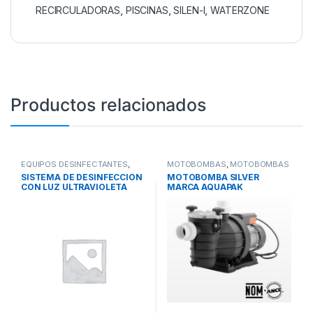
RECIRCULADORAS
,
PISCINAS
,
SILEN-I
,
WATERZONE
Productos relacionados
EQUIPOS DESINFECTANTES
,
MOTOBOMBAS
,
MOTOBOMBAS
LAMPARAS DE LUZ
RECIRCULADORAS
,
PISCINAS
SISTEMA DE DESINFECCIÓN
MOTOBOMBA SILVER
ULTRAVIOLETA
,
SISTEMAS DE
CON LUZ ULTRAVIOLETA
MARCA AQUAPAK
TRATAMIENTO DE AGUA
SERIE GOLD PURIKOR