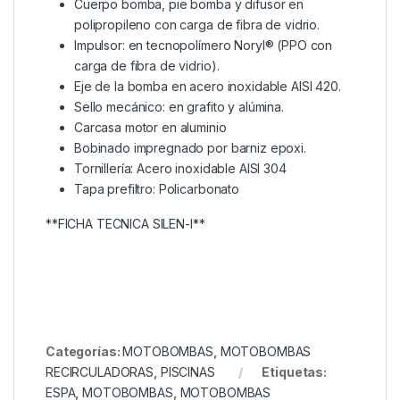
Cuerpo bomba, pie bomba y difusor en
polipropileno con carga de fibra de vidrio.
Impulsor: en tecnopolímero Noryl® (PPO con
carga de fibra de vidrio).
Eje de la bomba en acero inoxidable AISI 420.
Sello mecánico: en grafito y alúmina.
Carcasa motor en aluminio
Bobinado impregnado por barniz epoxi.
Tornillería: Acero inoxidable AISI 304
Tapa prefiltro: Policarbonato
**FICHA TECNICA SILEN-I**
Categorías:
MOTOBOMBAS
,
MOTOBOMBAS
RECIRCULADORAS
,
PISCINAS
Etiquetas:
ESPA
,
MOTOBOMBAS
,
MOTOBOMBAS