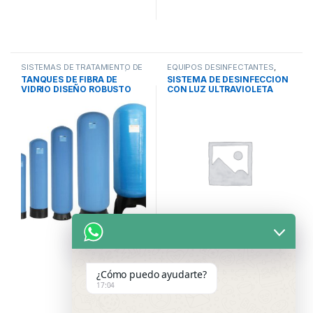
SISTEMAS DE TRATAMIENTO DE
EQUIPOS DESINFECTANTES
,
AGUA
,
TANQUES DE PRESIÓN
,
LAMPARAS DE LUZ
TANQUES DE FIBRA DE
SISTEMA DE DESINFECCIÓN
TANQUES Y COMPONENTES
ULTRAVIOLETA
,
SISTEMAS DE
VIDRIO DISEÑO ROBUSTO
CON LUZ ULTRAVIOLETA
TRATAMIENTO DE AGUA
PURIKOR
SERIE PLATINUM PURIKOR
¿Cómo puedo ayudarte?
17:04