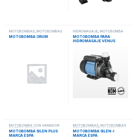
MOTOBOMBAS
,
MOTOBOMBAS
HIDROMASAJE
,
MOTOBOMBA
RESIDENCIALES
,
PISCINAS
HIDROMASAJE
,
PISCINAS
MOTOBOMBA ORUM
MOTOBOMBA PARA
HIDROMASAJE VENUS
MARCA AQUA PAK
MOTOBOMBA CON VARIADOR
MOTOBOMBAS
,
MOTOBOMBAS
DE FRECUENCIA
,
RECIRCULADORAS
,
PISCINAS
MOTOBOMBA SILEN PLUS
MOTOBOMBA SILEN-I
MOTOBOMBAS
,
PISCINAS
MARCA ESPA
MARCA ESPA