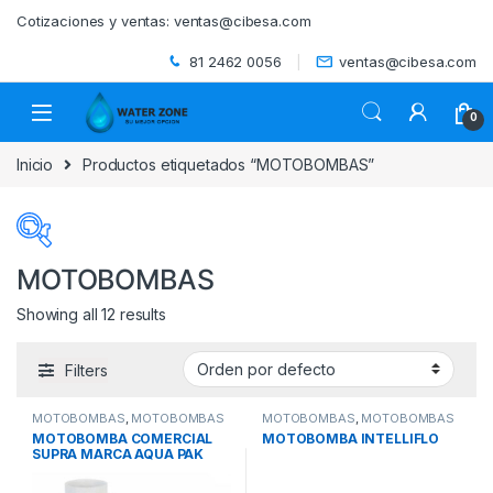
Skip to navigation
Skip to content
Cotizaciones y ventas:
ventas@cibesa.com
81 2462 0056
ventas@cibesa.com
0
Inicio
Productos etiquetados “MOTOBOMBAS”
MOTOBOMBAS
Showing all 12 results
Categorías del producto
Filters
ACCESORIOS
(0)
MOTOBOMBAS
,
MOTOBOMBAS
MOTOBOMBAS
,
MOTOBOMBAS
BEBEDEROS
(0)
COMERCIALES
,
PISCINAS
RESIDENCIALES
,
PISCINAS
MOTOBOMBA COMERCIAL
MOTOBOMBA INTELLIFLO
SUPRA MARCA AQUA PAK
BIODIGESTORES
(0)