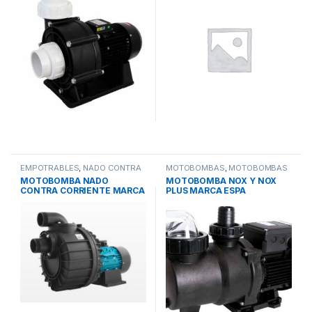
CISTERNAS
(0)
PISCINAS
(180)
RECUBRIMIENTOS
(57)
SIN CATEGORIA
(0)
SISTEMAS DE BOMBEO
(220)
SISTEMAS DE TRATAMIENTO DE AGUA
(202)
EMPOTRABLES
,
NADO CONTRA
MOTOBOMBAS
,
MOTOBOMBAS
CORRIENTE
,
PISCINAS
CENTRIFUGAS
,
PISCINAS
MOTOBOMBA NADO
MOTOBOMBA NOX Y NOX
TINACOS
(0)
CONTRA CORRIENTE MARCA
PLUS MARCA ESPA
ESPA
TOLVAS
(0)