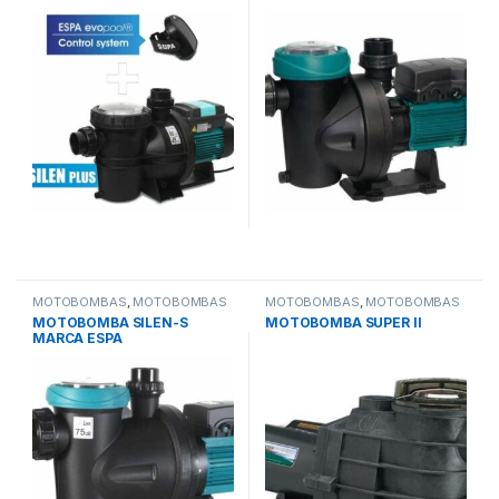
MOTOBOMBAS
,
MOTOBOMBAS
MOTOBOMBAS
,
MOTOBOMBAS
RECIRCULADORAS
,
PISCINAS
RESIDENCIALES
,
PISCINAS
MOTOBOMBA SILEN-S
MOTOBOMBA SUPER II
MARCA ESPA