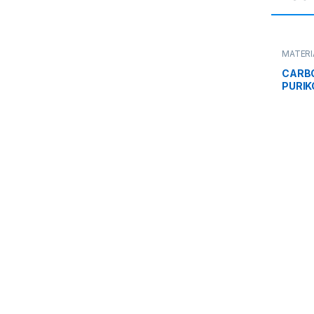
MATERI
MEDIAS
DE TRA
CARB
PURIK