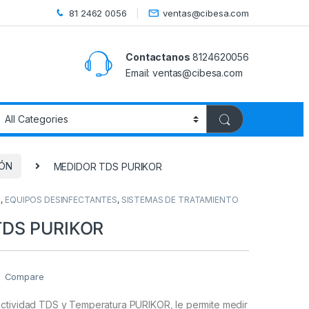
81 2462 0056
ventas@cibesa.com
Contactanos
8124620056
Email:
ventas@cibesa.com
IÓN
MEDIDOR TDS PURIKOR
N
,
EQUIPOS DESINFECTANTES
,
SISTEMAS DE TRATAMIENTO
TDS PURIKOR
Compare
ctividad TDS y Temperatura PURIKOR, le permite medir