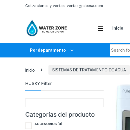
Skip to navigation
Skip to content
Cotizaciones y ventas:
ventas@cibesa.com
Inicio
Search fo
Por deparamento
Inicio
SISTEMAS DE TRATAMIENTO DE AGUA
HUSKY Filter
Categorías del producto
ACCESORIOS
(0)