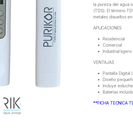
la pureza del agua o
(TDS). El término TD
metales disueltos e
APLICACIONES
Residencial
Comercial
Industrial ligero
VENTAJAS
Pantalla Digital
Diseño pequeño
Incluye estuche
Baterías incluid
**FICHA TECNICA T