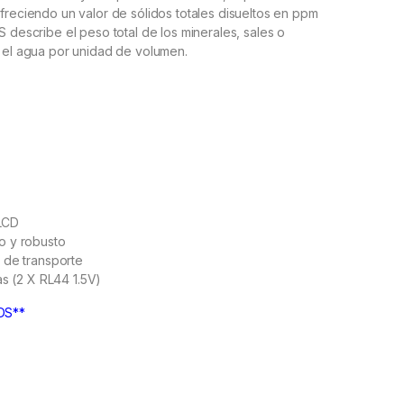
freciendo un valor de sólidos totales disueltos en ppm
S describe el peso total de los minerales, sales o
n el agua por unidad de volumen.
 LCD
 y robusto
 de transporte
as (2 X RL44 1.5V)
DS**