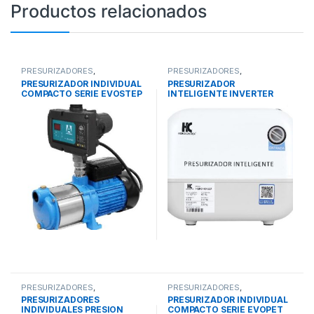
Productos relacionados
PRESURIZADORES
,
PRESURIZADORES
,
PRESURIZADORES
PRESURIZADORES
PRESURIZADOR INDIVIDUAL
PRESURIZADOR
INDIVIDUALES TRADICIONALES
,
INTELIGENTES
,
SISTEMAS DE
COMPACTO SERIE EVOSTEP
INTELIGENTE INVERTER
SISTEMAS DE BOMBEO
BOMBEO
SERIE I-DRO 127 Y 230 V
PRESURIZADORES
,
PRESURIZADORES
,
PRESURIZADORES
PRESURIZADORES
PRESURIZADORES
PRESURIZADOR INDIVIDUAL
INDIVIDUALES DE PRESION
INDIVIDUALES TRADICIONALES
,
INDIVIDUALES PRESION
COMPACTO SERIE EVOPET
CONSTANTE
,
SISTEMAS DE
SISTEMAS DE BOMBEO