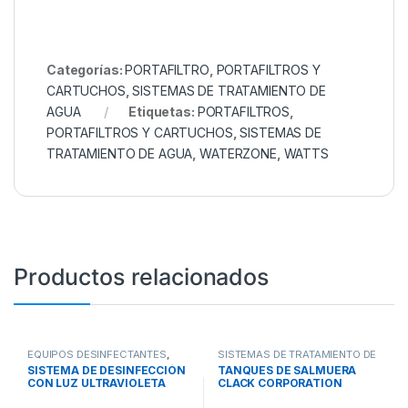
Categorías:
PORTAFILTRO
,
PORTAFILTROS Y
CARTUCHOS
,
SISTEMAS DE TRATAMIENTO DE
AGUA
Etiquetas:
PORTAFILTROS
,
PORTAFILTROS Y CARTUCHOS
,
SISTEMAS DE
TRATAMIENTO DE AGUA
,
WATERZONE
,
WATTS
Productos relacionados
EQUIPOS DESINFECTANTES
,
SISTEMAS DE TRATAMIENTO DE
LAMPARAS DE LUZ
AGUA
,
TANQUES DE SALMUERA
,
SISTEMA DE DESINFECCIÓN
TANQUES DE SALMUERA
ULTRAVIOLETA
,
SISTEMAS DE
TANQUES Y COMPONENTES
CON LUZ ULTRAVIOLETA
CLACK CORPORATION
TRATAMIENTO DE AGUA
SERIE PLATINUM PURIKOR