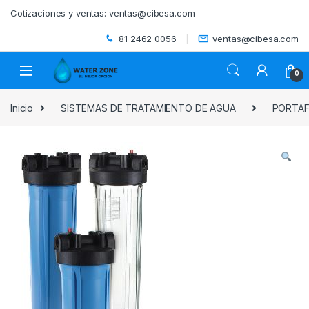
Skip to navigation
Skip to content
Cotizaciones y ventas:
ventas@cibesa.com
81 2462 0056
ventas@cibesa.com
0
Inicio
SISTEMAS DE TRATAMIENTO DE AGUA
PORTAF