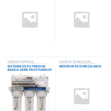
OSMOSIS INVERSA
EQUIPOS DE MEDICIÓN
,
RESIDENCIAL
,
SISTEMAS DE
EQUIPOS DESINFECTANTES
,
SISTEMA DE FILTRACION
MEDIDOR DE DUREZA HACH
ÓSMOSIS INVERSA Y
SISTEMAS DE TRATAMIENTO DE
BASICA SERIE PKUF PURIKOR
UTRAFILTRACIÓN
,
SISTEMAS DE
AGUA
TRATAMIENTO DE AGUA