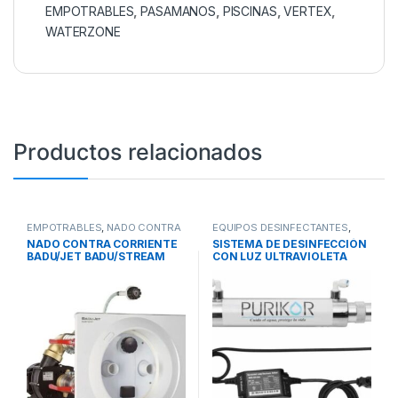
EMPOTRABLES
,
PASAMANOS
,
PISCINAS
,
VERTEX
,
WATERZONE
Productos relacionados
EMPOTRABLES
,
NADO CONTRA
EQUIPOS DESINFECTANTES
,
CORRIENTE
,
PISCINAS
LAMPARAS DE LUZ
NADO CONTRA CORRIENTE
SISTEMA DE DESINFECCIÓN
ULTRAVIOLETA
,
SISTEMAS DE
BADU/JET BADU/STREAM
CON LUZ ULTRAVIOLETA
TRATAMIENTO DE AGUA
SERIE CLASSIC PURIKOR