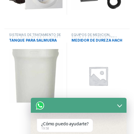
SISTEMAS DE TRATAMIENTO DE
EQUIPOS DE MEDICIÓN
,
AGUA
,
TANQUES DE SALMUERA
,
EQUIPOS DESINFECTANTES
,
TANQUE PARA SALMUERA
MEDIDOR DE DUREZA HACH
TANQUES Y COMPONENTES
SISTEMAS DE TRATAMIENTO DE
AGUA
¿Cómo puedo ayudarte?
19:58