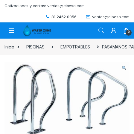
Skip to navigation
Skip to content
Cotizaciones y ventas:
ventas@cibesa.com
81 2462 0056
ventas@cibesa.com
0
Inicio
PISCINAS
EMPOTRABLES
PASAMANOS PAR