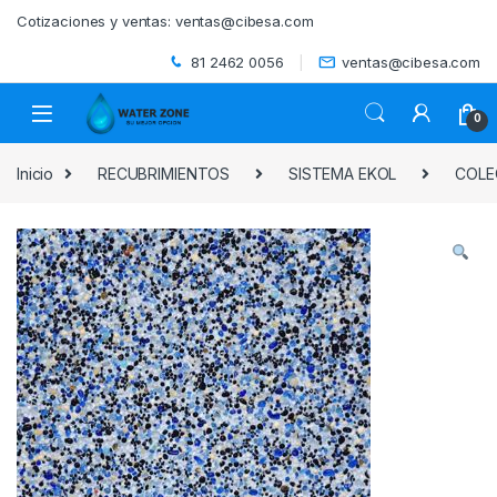
Skip to navigation
Skip to content
Cotizaciones y ventas:
ventas@cibesa.com
81 2462 0056
ventas@cibesa.com
0
Inicio
RECUBRIMIENTOS
SISTEMA EKOL
COLE