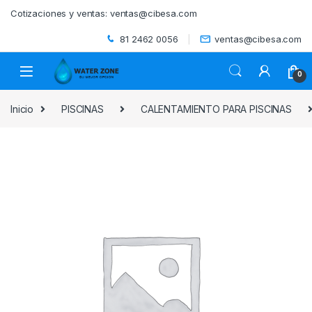
Skip to navigation
Skip to content
Cotizaciones y ventas:
ventas@cibesa.com
81 2462 0056
ventas@cibesa.com
0
Inicio
PISCINAS
CALENTAMIENTO PARA PISCINAS