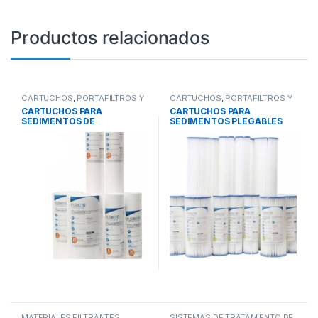
Productos relacionados
CARTUCHOS
,
PORTAFILTROS Y
CARTUCHOS
,
PORTAFILTROS Y
CARTUCHOS
,
SISTEMAS DE
CARTUCHOS
,
SISTEMAS DE
CARTUCHOS PARA
CARTUCHOS PARA
TRATAMIENTO DE AGUA
TRATAMIENTO DE AGUA
SEDIMENTOS DE
SEDIMENTOS PLEGABLES
POLIPROPILENO
PURIKOR
TERMOFUSIONADO PURIKOR
MATERIALES FILTRANTES
,
SISTEMAS DE TRATAMIENTO DE