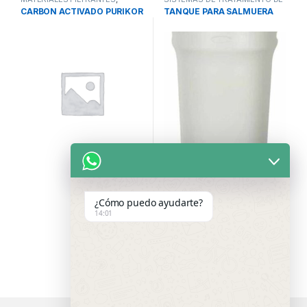
MEDIAS FILTRANTES
,
SISTEMAS
AGUA
,
TANQUES DE SALMUERA
,
CARBON ACTIVADO PURIKOR
TANQUE PARA SALMUERA
DE TRATAMIENTO DE AGUA
TANQUES Y COMPONENTES
¿Cómo puedo ayudarte?
14:01