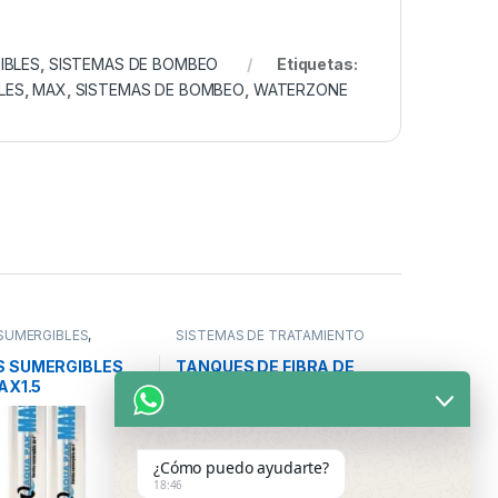
IBLES
,
SISTEMAS DE BOMBEO
Etiquetas:
LES
,
MAX
,
SISTEMAS DE BOMBEO
,
WATERZONE
SUMERGIBLES
,
SISTEMAS DE TRATAMIENTO
Y ACCESORIOS
DE AGUA
,
TANQUES DE
BLES
,
SISTEMAS DE
PRESIÓN
,
TANQUES Y
 SUMERGIBLES
TANQUES DE FIBRA DE
COMPONENTES
AX1.5
VIDRIO DISEÑO ROBUSTO
PURIKOR
¿Cómo puedo ayudarte?
18:46