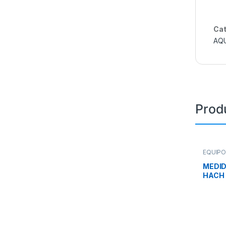
Cat
AQ
Prod
EQUIPO
EQUIPO
SISTEM
MEDID
DE AGU
HACH