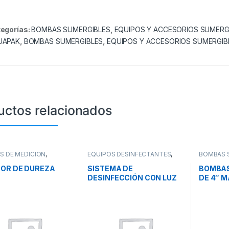
egorías:
BOMBAS SUMERGIBLES
,
EQUIPOS Y ACCESORIOS SUMERG
UAPAK
,
BOMBAS SUMERGIBLES
,
EQUIPOS Y ACCESORIOS SUMERGIB
uctos relacionados
S DE MEDICIÓN
,
EQUIPOS DESINFECTANTES
,
BOMBAS 
S DESINFECTANTES
,
LAMPARAS DE LUZ
EQUIPOS 
AS DE TRATAMIENTO
ULTRAVIOLETA
,
SISTEMAS DE
SUMERGI
OR DE DUREZA
SISTEMA DE
BOMBAS
A
TRATAMIENTO DE AGUA
BOMBEO
DESINFECCIÓN CON LUZ
DE 4″ M
ULTRAVIOLETA SERIE
PLATINUM PURIKOR