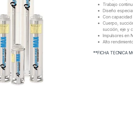
Trabajo contin
Diseño especial
Con capacidad 
Cuerpo, succió
succión, eje y 
Impulsores en 
Alto rendimient
**FICHA TECNICA 