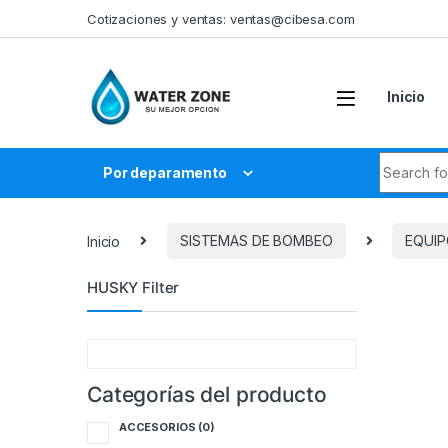
Skip to navigation
Skip to content
Cotizaciones y ventas:
ventas@cibesa.com
Inicio
Search fo
Por deparamento
Inicio
SISTEMAS DE BOMBEO
EQUIP
HUSKY Filter
Categorías del producto
ACCESORIOS
(0)