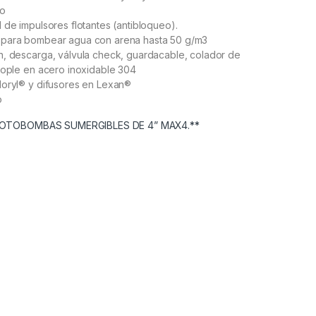
uo
 de impulsores flotantes (antibloqueo).
para bombear agua con arena hasta 50 g/m3
n, descarga, válvula check, guardacable, colador de
cople en acero inoxidable 304
Noryl® y difusores en Lexan®
o
MOTOBOMBAS SUMERGIBLES DE 4” MAX4.**