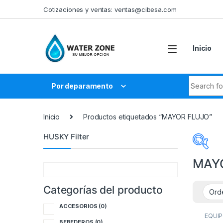
Skip to navigation
Skip to content
Cotizaciones y ventas:
ventas@cibesa.com
Inicio
Search fo
Por deparamento
Inicio
Productos etiquetados “MAYOR FLUJO”
HUSKY Filter
MAY
Categorías del producto
Cate
ACCESORIOS
(0)
A
EQUIP
MOTO
BEBEDEROS
(0)