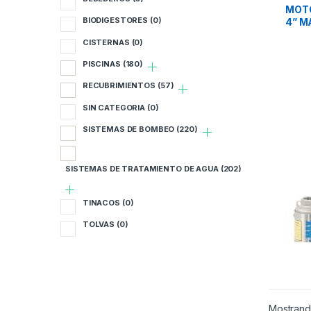
SIST
B
MOT
BIODIGESTORES
(0)
4” M
FLUJ
B
CISTERNAS
(0)
PISCINAS
(180)
C
RECUBRIMIENTOS
(57)
P
SIN CATEGORIA
(0)
R
SISTEMAS DE BOMBEO
(220)
S
SISTEMAS DE TRATAMIENTO DE AGUA
(202)
S
TINACOS
(0)
S
TOLVAS
(0)
T
T
Mostrando