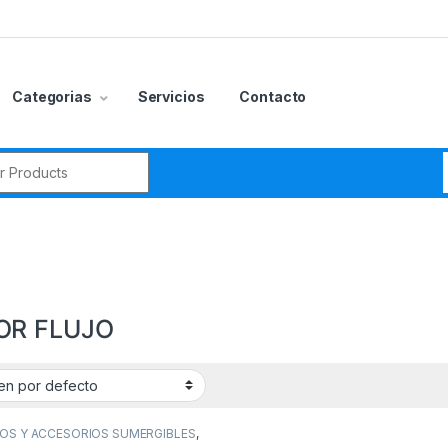
Categorias
Servicios
Contacto
r:
OR FLUJO
gorías del producto
CCESORIOS
(0)
OS Y ACCESORIOS SUMERGIBLES
,
BOMBAS SUMERGIBLES
,