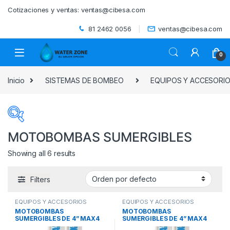
Skip to navigation
Skip to content
Cotizaciones y ventas:
ventas@cibesa.com
81 2462 0056
ventas@cibesa.com
0
Inicio
SISTEMAS DE BOMBEO
EQUIPOS Y ACCESORI
MOTOBOMBAS SUMERGIBLES
Showing all 6 results
Filters
EQUIPOS Y ACCESORIOS
EQUIPOS Y ACCESORIOS
SUMERGIBLES
,
MOTOBOMBAS
SUMERGIBLES
,
MOTOBOMBAS
MOTOBOMBAS
MOTOBOMBAS
SUMERGIBLES
,
SISTEMAS DE
SUMERGIBLES
,
SISTEMAS DE
SUMERGIBLES DE 4” MAX4
SUMERGIBLES DE 4” MAX4
BOMBEO
BOMBEO
(MODELOS CON MOTOR DE 2
(MODELOS DE MAYOR