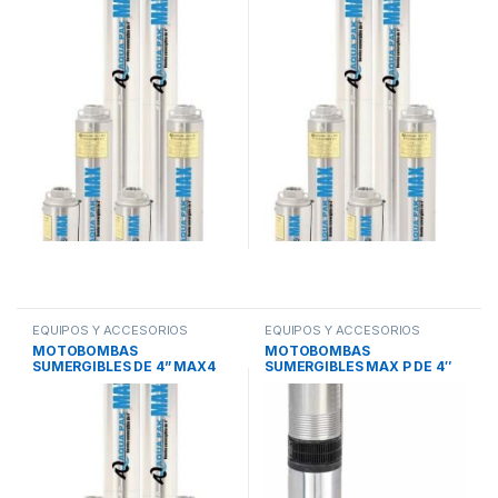
HILOS)
CARGA)
EQUIPOS Y ACCESORIOS
EQUIPOS Y ACCESORIOS
SUMERGIBLES
,
MOTOBOMBAS
SUMERGIBLES
,
MOTOBOMBAS
MOTOBOMBAS
MOTOBOMBAS
SUMERGIBLES
,
SISTEMAS DE
SUMERGIBLES
,
SISTEMAS DE
SUMERGIBLES DE 4” MAX4
SUMERGIBLES MAX P DE 4″
BOMBEO
BOMBEO
(MODELOS DE MAYOR
EN 115V (CON MOTOR 3
FLUJO)
HILOS)