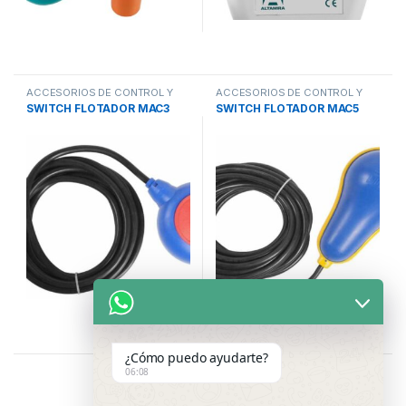
ACCESORIOS DE CONTROL Y
ACCESORIOS DE CONTROL Y
PROTECCION
,
INTERRUPTORES
PROTECCION
,
INTERRUPTORES
SWITCH FLOTADOR MAC3
SWITCH FLOTADOR MAC5
DE NIVEL
,
SISTEMAS DE
DE NIVEL
,
SISTEMAS DE
BOMBEO
BOMBEO
¿Cómo puedo ayudarte?
06:08
Showing all 6 results