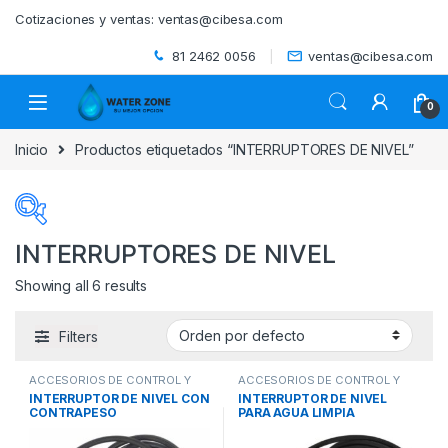
Skip to navigation
Skip to content
Cotizaciones y ventas:
ventas@cibesa.com
81 2462 0056
ventas@cibesa.com
0
Inicio
Productos etiquetados “INTERRUPTORES DE NIVEL”
INTERRUPTORES DE NIVEL
Showing all 6 results
Categorías del producto
Filters
ACCESORIOS
(0)
ACCESORIOS DE CONTROL Y
ACCESORIOS DE CONTROL Y
BEBEDEROS
(0)
PROTECCION
,
INTERRUPTORES
PROTECCION
,
INTERRUPTORES
INTERRUPTOR DE NIVEL CON
INTERRUPTOR DE NIVEL
DE NIVEL
,
SISTEMAS DE
DE NIVEL
,
SISTEMAS DE
CONTRAPESO
PARA AGUA LIMPIA
BOMBEO
BOMBEO
BIODIGESTORES
(0)