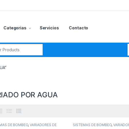
Categorias
Servicios
Contacto
r:
GUA”
RIADO POR AGUA
gorías del producto
CCESORIOS
(0)
EMAS DE BOMBEO
,
VARIADORES DE
SISTEMAS DE BOMBEO
,
VARIADO
ADO POR AGUA
,
VARIADORES DE
ENFRIADO POR AGUA
,
VARIADORE