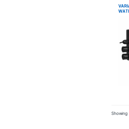
ENFRI
FREC
VARI
WATE
Showing a