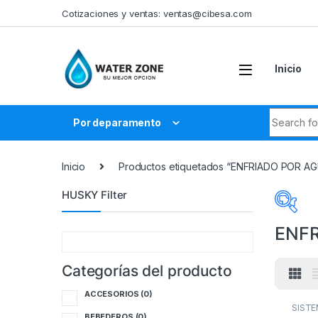
Skip to navigation
Skip to content
Cotizaciones y ventas:
ventas@cibesa.com
Inicio
Search fo
Por deparamento
Inicio
Productos etiquetados “ENFRIADO POR A
HUSKY Filter
ENF
Categorías del producto
Cate
ACCESORIOS
(0)
A
SIST
ENFRI
BEBEDEROS
(0)