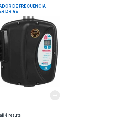
ADO POR AGUA
,
VARIADORES DE
UENCIA
ADOR DE FRECUENCIA
R DRIVE
ll 4 results