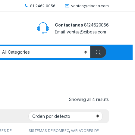
81 2462 0056
ventas@cibesa.com
Contactanos
8124620056
Email:
ventas@cibesa.com
Showing all 4 results
RES DE
SISTEMAS DE BOMBEO
,
VARIADORES DE
S DE
ENFRIADO POR AGUA
,
VARIADORES DE