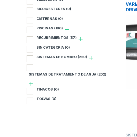
FREC
B
VARI
BIODIGESTORES
(0)
DRIV
B
CISTERNAS
(0)
PISCINAS
(180)
C
RECUBRIMIENTOS
(57)
P
SIN CATEGORIA
(0)
R
SISTEMAS DE BOMBEO
(220)
S
SISTEMAS DE TRATAMIENTO DE AGUA
(202)
S
TINACOS
(0)
S
TOLVAS
(0)
T
T
SIST