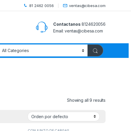
81 2462 0056
ventas@cibesa.com
Contactanos
8124620056
Email:
ventas@cibesa.com
Showing all 9 results
CONJUNTO DE CARGAS
,