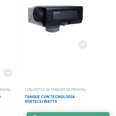
ESIÓN
,
CONJUNTOS DE TANQUES DE PRESIÓN
,
TEMAS
ESPECIALIZADOS PARA OEM
,
SISTEMAS
DE TRATAMIENTO DE AGUA
O
TANQUE CON TECNOLOGÍA
VORTECH WATTS