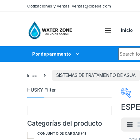
Skip to navigation
Skip to content
Cotizaciones y ventas:
ventas@cibesa.com
Inicio
Search fo
Por deparamento
Inicio
SISTEMAS DE TRATAMIENTO DE AGUA
HUSKY Filter
ESPE
Categorías del producto
Cate
CONJUNTO DE CARGAS
(4)
C
CONJ