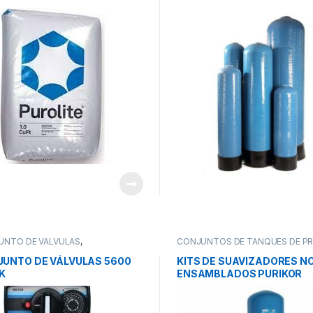
STRUCTURAL
UNTO DE VÁLVULAS
,
CONJUNTOS DE TANQUES DE PR
IALIZADOS PARA OEM
,
SISTEMAS
ESPECIALIZADOS PARA OEM
,
SIS
ATAMIENTO DE AGUA
DE TRATAMIENTO DE AGUA
UNTO DE VÁLVULAS 5600
KITS DE SUAVIZADORES N
K
ENSAMBLADOS PURIKOR