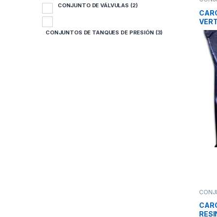
ESPEC
CONJUNTO DE VÁLVULAS
(2)
DE TR
C
CARG
VER
C
CONJUNTOS DE TANQUES DE PRESIÓN
(3)
CONJ
ESPEC
DE TR
CARG
RESI