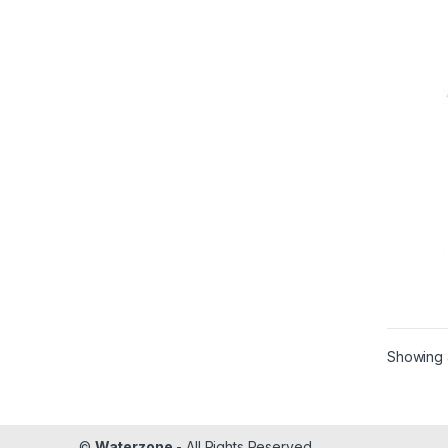
Showing a
©
Waterzone
- All Rights Reserved