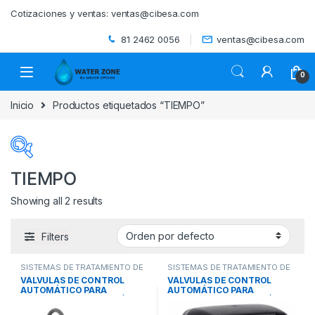
Skip to navigation
Skip to content
Cotizaciones y ventas:
ventas@cibesa.com
81 2462 0056
ventas@cibesa.com
0
Inicio
Productos etiquetados “TIEMPO”
TIEMPO
Showing all 2 results
Categorías del producto
Filters
ACCESORIOS
(0)
SISTEMAS DE TRATAMIENTO DE
SISTEMAS DE TRATAMIENTO DE
BEBEDEROS
(0)
AGUA
,
VALVULAS COMERCIALES
AGUA
,
VALVULAS
VÁLVULAS DE CONTROL
VÁLVULAS DE CONTROL
E INDUSTRIALES
,
VALVULAS Y
RESIDENCIALES
,
VALVULAS Y
AUTOMÁTICO PARA
AUTOMÁTICO PARA
CONTROLES
CONTROLES
BIODIGESTORES
(0)
SISTEMAS DE FILTRACIÓN
SISTEMAS DE FILTRACIÓN
SERIE CUORE-P Y CUORE-T
SERIE VITA-G (TIEMPO)