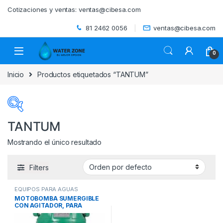
Skip to navigation
Skip to content
Cotizaciones y ventas:
ventas@cibesa.com
81 2462 0056
ventas@cibesa.com
0
Inicio
Productos etiquetados “TANTUM”
TANTUM
Mostrando el único resultado
Categorías del producto
Filters
ACCESORIOS
(0)
EQUIPOS PARA AGUAS
BEBEDEROS
(0)
RESIDUALES
,
MOTOBOMBAS
MOTOBOMBA SUMERGIBLE
SUMERGIBLES RESIDENCIALES
CON AGITADOR, PARA
Y EFLUENTES
,
SISTEMAS DE
BOMBEO
BIODIGESTORES
(0)
APLICACIONES DE ALTO
FLUJO EFLUENTES SERIE