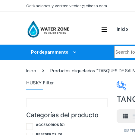
Skip to navigation
Skip to content
Cotizaciones y ventas:
ventas@cibesa.com
Inicio
Search fo
Por deparamento
Inicio
Productos etiquetados “TANQUES DE SAL
HUSKY Filter
TAN
Categorías del producto
Cate
ACCESORIOS
(0)
A
SISTE
TANQ
BEBEDEROS
(0)