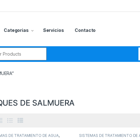
Categorias
Servicios
Contacto
r:
MUERA”
QUES DE SALMUERA
gorías del producto
CCESORIOS
(0)
MAS DE TRATAMIENTO DE AGUA
,
SISTEMAS DE TRATAMIENTO DE
UES DE SALMUERA
,
TANQUES Y
TANQUES DE SALMUERA
,
TANQU