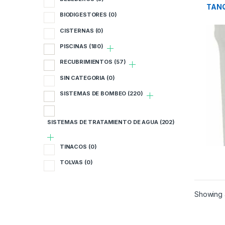
COMP
B
TAN
BIODIGESTORES
(0)
B
CISTERNAS
(0)
PISCINAS
(180)
C
RECUBRIMIENTOS
(57)
P
SIN CATEGORIA
(0)
R
SISTEMAS DE BOMBEO
(220)
S
SISTEMAS DE TRATAMIENTO DE AGUA
(202)
S
TINACOS
(0)
S
TOLVAS
(0)
T
Showing a
T