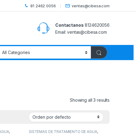
81 2462 0056
ventas@cibesa.com
Contactanos
8124620056
Email:
ventas@cibesa.com
Showing all 3 results
 AGUA
,
SISTEMAS DE TRATAMIENTO DE AGUA
,
ES Y
TANQUES DE SALMUERA
,
TANQUES Y