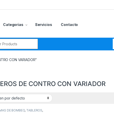
Categorias
Servicios
Contacto
r:
ONTRO CON VARIADOR”
LEROS DE CONTRO CON VARIADOR
gorías del producto
CCESORIOS
(0)
EMAS DE BOMBEO
,
TABLEROS
,
EROS DE CONTROL CON VARIADOR