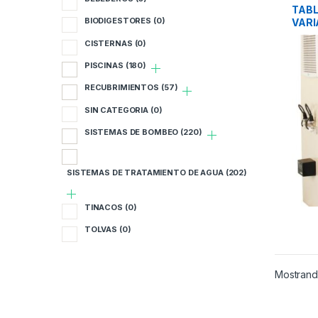
B
TABL
BIODIGESTORES
(0)
VARI
MOT
B
CISTERNAS
(0)
CONS
BOMB
PISCINAS
(180)
C
RECUBRIMIENTOS
(57)
P
SIN CATEGORIA
(0)
R
SISTEMAS DE BOMBEO
(220)
S
SISTEMAS DE TRATAMIENTO DE AGUA
(202)
S
TINACOS
(0)
S
TOLVAS
(0)
T
Mostrando
T