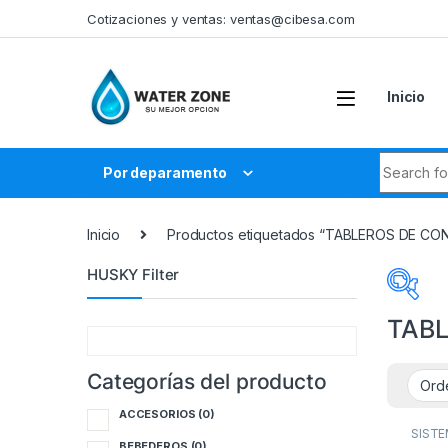
Skip to navigation
Skip to content
Cotizaciones y ventas:
ventas@cibesa.com
Inicio
Search fo
Por deparamento
Inicio
Productos etiquetados “TABLEROS DE C
HUSKY Filter
TAB
Categorías del producto
Cate
ACCESORIOS
(0)
A
SIST
TABL
BEBEDEROS
(0)