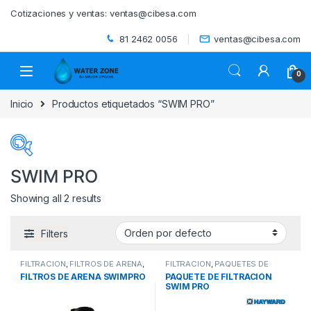
Skip to navigation
Skip to content
Cotizaciones y ventas:
ventas@cibesa.com
81 2462 0056
ventas@cibesa.com
0
Inicio
Productos etiquetados “SWIM PRO”
SWIM PRO
Showing all 2 results
Categorías del producto
Filters
ACCESORIOS
(0)
FILTRACIÓN
,
FILTROS DE ARENA
,
FILTRACIÓN
,
PAQUETES DE
BEBEDEROS
(0)
PISCINAS
FILTRACION
,
PISCINAS
FILTROS DE ARENA SWIMPRO
PAQUETE DE FILTRACIÓN
SWIM PRO
BIODIGESTORES
(0)