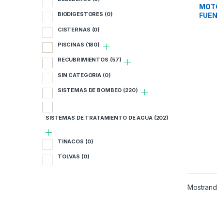
B
MOT
BIODIGESTORES
(0)
FUEN
MAR
B
CISTERNAS
(0)
PISCINAS
(180)
C
RECUBRIMIENTOS
(57)
P
SIN CATEGORIA
(0)
R
SISTEMAS DE BOMBEO
(220)
S
SISTEMAS DE TRATAMIENTO DE AGUA
(202)
S
TINACOS
(0)
S
TOLVAS
(0)
T
Mostrando
T