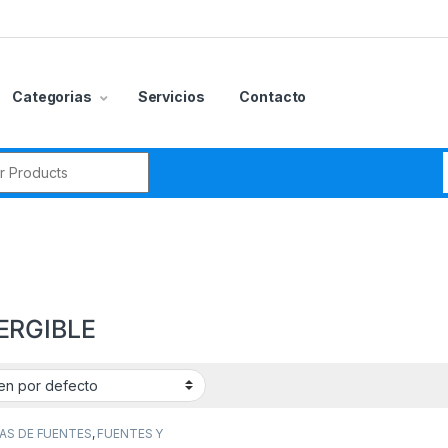
Categorias
Servicios
Contacto
r:
ERGIBLE
gorías del producto
CCESORIOS
(0)
AS DE FUENTES
,
FUENTES Y
ADAS
,
PISCINAS