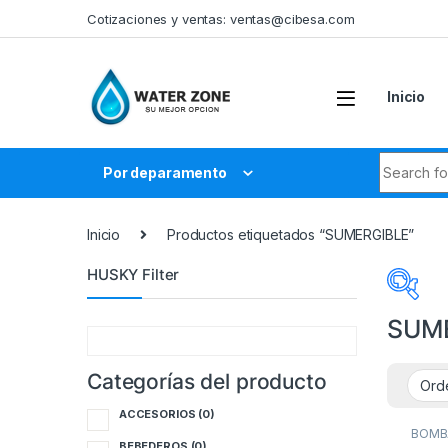
Skip to navigation
Skip to content
Cotizaciones y ventas:
ventas@cibesa.com
Inicio
Search fo
Por deparamento
Inicio
Productos etiquetados “SUMERGIBLE”
HUSKY Filter
SUM
Categorías del producto
Cate
ACCESORIOS
(0)
A
BOMB
CASC
BEBEDEROS
(0)