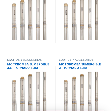
CISTERNAS
(0)
PISCINAS
(180)
RECUBRIMIENTOS
(57)
SIN CATEGORIA
(0)
SISTEMAS DE BOMBEO
(220)
SISTEMAS DE TRATAMIENTO DE AGUA
(202)
EQUIPOS Y ACCESORIOS
EQUIPOS Y ACCESORIOS
SUMERGIBLES
,
MOTOBOMBAS
SUMERGIBLES
,
MOTOBOMBAS
MOTOBOMBA SUMERGIBLE
MOTOBOMBA SUMERGIBLE
SUMERGIBLES MULTIETAPAS
,
SUMERGIBLES MULTIETAPAS
,
TINACOS
(0)
3.5″ TORNADO SLIM
3″ TORNADO SLIM
SISTEMAS DE BOMBEO
SISTEMAS DE BOMBEO
TOLVAS
(0)