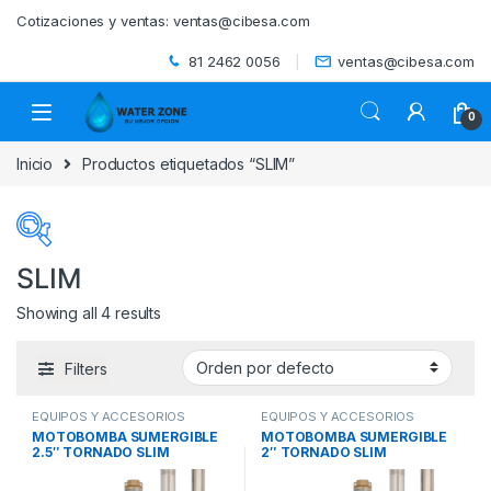
Skip to navigation
Skip to content
Cotizaciones y ventas:
ventas@cibesa.com
81 2462 0056
ventas@cibesa.com
0
Inicio
Productos etiquetados “SLIM”
SLIM
Showing all 4 results
Categorías del producto
Filters
ACCESORIOS
(0)
EQUIPOS Y ACCESORIOS
EQUIPOS Y ACCESORIOS
BEBEDEROS
(0)
SUMERGIBLES
,
MOTOBOMBAS
SUMERGIBLES
,
MOTOBOMBAS
MOTOBOMBA SUMERGIBLE
MOTOBOMBA SUMERGIBLE
SUMERGIBLES MULTIETAPAS
,
SUMERGIBLES MULTIETAPAS
,
2.5″ TORNADO SLIM
2″ TORNADO SLIM
SISTEMAS DE BOMBEO
SISTEMAS DE BOMBEO
BIODIGESTORES
(0)