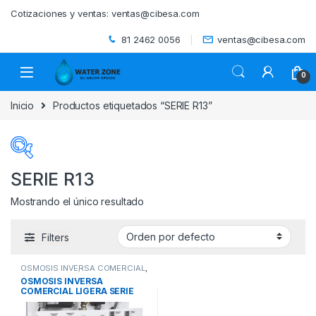
Skip to navigation
Skip to content
Cotizaciones y ventas:
ventas@cibesa.com
81 2462 0056
ventas@cibesa.com
0
Inicio
Productos etiquetados “SERIE R13”
SERIE R13
Mostrando el único resultado
Categorías del producto
Filters
ACCESORIOS
(0)
OSMOSIS INVERSA COMERCIAL
,
BEBEDEROS
(0)
SISTEMAS DE ÓSMOSIS
ÓSMOSIS INVERSA
INVERSA Y UTRAFILTRACIÓN
,
COMERCIAL LIGERA SERIE
SISTEMAS DE TRATAMIENTO DE
AGUA
BIODIGESTORES
(0)
R13 WATTS