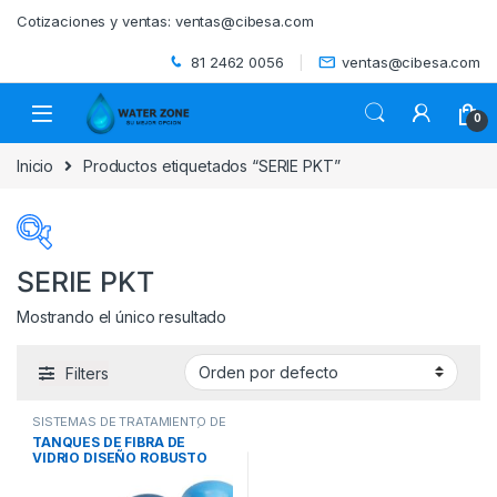
Skip to navigation
Skip to content
Cotizaciones y ventas:
ventas@cibesa.com
81 2462 0056
ventas@cibesa.com
0
Inicio
Productos etiquetados “SERIE PKT”
SERIE PKT
Mostrando el único resultado
Categorías del producto
Filters
ACCESORIOS
(0)
SISTEMAS DE TRATAMIENTO DE
BEBEDEROS
(0)
AGUA
,
TANQUES DE PRESIÓN
,
TANQUES DE FIBRA DE
TANQUES Y COMPONENTES
VIDRIO DISEÑO ROBUSTO
BIODIGESTORES
(0)
PURIKOR