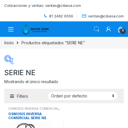
Skip to navigation
Skip to content
Cotizaciones y ventas:
ventas@cibesa.com
81 2462 0056
ventas@cibesa.com
0
Inicio
Productos etiquetados “SERIE NE”
SERIE NE
Mostrando el único resultado
Categorías del producto
Filters
ACCESORIOS
(0)
OSMOSIS INVERSA COMERCIAL
,
BEBEDEROS
(0)
SISTEMAS DE ÓSMOSIS
ÓSMOSIS INVERSA
INVERSA Y UTRAFILTRACIÓN
,
COMERCIAL SERIE NE
SISTEMAS DE TRATAMIENTO DE
AGUA
BIODIGESTORES
(0)
VERTEX