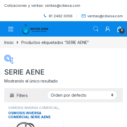
Skip to navigation
Skip to content
Cotizaciones y ventas:
ventas@cibesa.com
81 2462 0056
ventas@cibesa.com
0
Inicio
Productos etiquetados “SERIE AENE”
SERIE AENE
Mostrando el único resultado
Categorías del producto
Filters
ACCESORIOS
(0)
OSMOSIS INVERSA COMERCIAL
,
BEBEDEROS
(0)
SISTEMAS DE ÓSMOSIS
ÓSMOSIS INVERSA
INVERSA Y UTRAFILTRACIÓN
,
COMERCIAL SERIE AENE
SISTEMAS DE TRATAMIENTO DE
AGUA
BIODIGESTORES
(0)
VERTEX