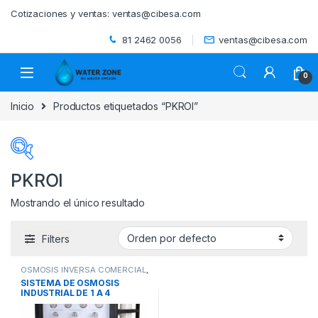
Skip to navigation
Skip to content
Cotizaciones y ventas:
ventas@cibesa.com
81 2462 0056
ventas@cibesa.com
0
Inicio
Productos etiquetados “PKROI”
PKROI
Mostrando el único resultado
Categorías del producto
Filters
ACCESORIOS
(0)
OSMOSIS INVERSA COMERCIAL
,
BEBEDEROS
(0)
SISTEMAS DE ÓSMOSIS
SISTEMA DE OSMOSIS
INVERSA Y UTRAFILTRACIÓN
,
INDUSTRIAL DE 1 A 4
SISTEMAS DE TRATAMIENTO DE
AGUA
BIODIGESTORES
(0)
MEMBRANAS PURIKOR