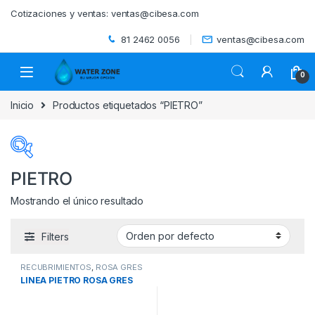
Skip to navigation
Skip to content
Cotizaciones y ventas:
ventas@cibesa.com
81 2462 0056
ventas@cibesa.com
0
Inicio
Productos etiquetados “PIETRO”
PIETRO
Mostrando el único resultado
Categorías del producto
Filters
ACCESORIOS
(0)
RECUBRIMIENTOS
,
ROSA GRES
BEBEDEROS
(0)
LINEA PIETRO ROSA GRES
BIODIGESTORES
(0)