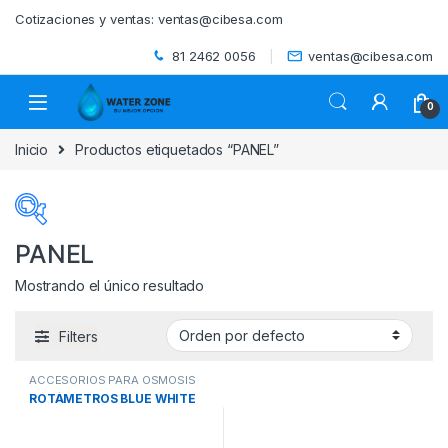
Skip to navigation
Skip to content
Cotizaciones y ventas:
ventas@cibesa.com
81 2462 0056
ventas@cibesa.com
0
Inicio
Productos etiquetados “PANEL”
PANEL
Mostrando el único resultado
Categorías del producto
Filters
ACCESORIOS
(0)
ACCESORIOS PARA OSMOSIS
BEBEDEROS
(0)
INVERSA
,
SISTEMAS DE
ROTÁMETROS BLUE WHITE
ÓSMOSIS INVERSA Y
UTRAFILTRACIÓN
,
SISTEMAS DE
TRATAMIENTO DE AGUA
BIODIGESTORES
(0)