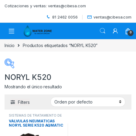
Skip to navigation
Skip to content
Cotizaciones y ventas:
ventas@cibesa.com
81 2462 0056
ventas@cibesa.com
0
Inicio
Productos etiquetados “NORYL K520”
NORYL K520
Mostrando el único resultado
Categorías del producto
Filters
ACCESORIOS
(0)
SISTEMAS DE TRATAMIENTO DE
BEBEDEROS
(0)
AGUA
,
VALVULAS NEUMATICAS
,
VÁLVULAS NEUMATICAS
VALVULAS Y CONTROLES
NORYL SERIE K520 AQMATIC
BIODIGESTORES
(0)