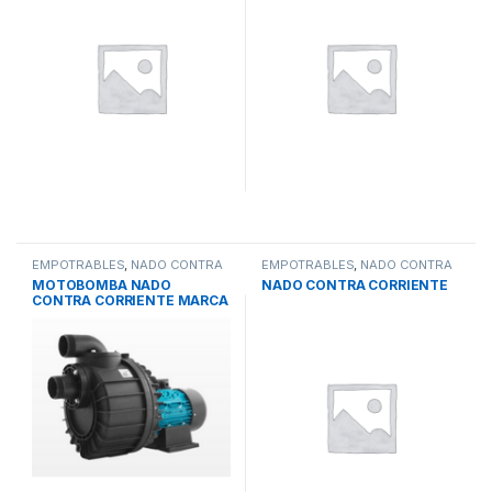
CISTERNAS
(0)
PISCINAS
(180)
RECUBRIMIENTOS
(57)
SIN CATEGORIA
(0)
SISTEMAS DE BOMBEO
(220)
SISTEMAS DE TRATAMIENTO DE AGUA
(202)
EMPOTRABLES
,
NADO CONTRA
EMPOTRABLES
,
NADO CONTRA
CORRIENTE
,
PISCINAS
CORRIENTE
,
PISCINAS
MOTOBOMBA NADO
NADO CONTRA CORRIENTE
TINACOS
(0)
CONTRA CORRIENTE MARCA
ESPA
TOLVAS
(0)