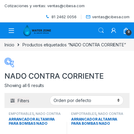
Skip to navigation
Skip to content
Cotizaciones y ventas:
ventas@cibesa.com
81 2462 0056
ventas@cibesa.com
0
Inicio
Productos etiquetados “NADO CONTRA CORRIENTE”
NADO CONTRA CORRIENTE
Showing all 6 results
Categorías del producto
Filters
ACCESORIOS
(0)
EMPOTRABLES
,
NADO CONTRA
EMPOTRABLES
,
NADO CONTRA
BEBEDEROS
(0)
CORRIENTE
,
PISCINAS
CORRIENTE
,
PISCINAS
ARRANCADOR ALTAMIRA
ARRANCADOR ALTAMIRA
PARA BOMBAS NADO
PARA BOMBAS NADO
BIODIGESTORES
(0)
CONTRA CORRIENTE
CONTRA CORRIENTE