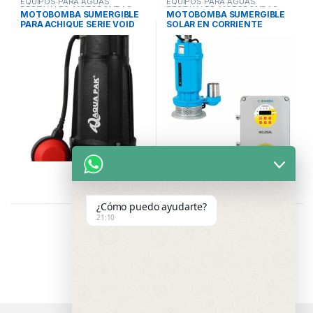
EQUIPOS PARA AGUAS
EQUIPOS PARA AGUAS
RESIDUALES
,
MOTOBOMBAS
RESIDUALES
,
MOTOBOMBAS
MOTOBOMBA SUMERGIBLE
MOTOBOMBA SUMERGIBLE
SUMERGIBLES PARA ACHIQUE
,
SUMERGIBLES PARA ACHIQUE
,
PARA ACHIQUE SERIE VOID
SOLAR EN CORRIENTE
SISTEMAS DE BOMBEO
SISTEMAS DE BOMBEO
CONTINUA SERIE KOLOSAL
25RP
¿Cómo puedo ayudarte?
21:10
Showing all 8 results