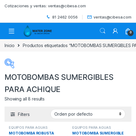
Skip to navigation
Skip to content
Cotizaciones y ventas:
ventas@cibesa.com
81 2462 0056
ventas@cibesa.com
0
Inicio
Productos etiquetados “MOTOBOMBAS SUMERGIBLES P
MOTOBOMBAS SUMERGIBLES
PARA ACHIQUE
Categorías del producto
Showing all 8 results
ACCESORIOS
(0)
Filters
BEBEDEROS
(0)
EQUIPOS PARA AGUAS
EQUIPOS PARA AGUAS
BIODIGESTORES
(0)
RESIDUALES
,
MOTOBOMBAS
RESIDUALES
,
MOTOBOMBAS
MOTOBOMBA ROBUSTA
MOTOBOMBA SUMERGIBLE
SUMERGIBLES PARA ACHIQUE
,
SUMERGIBLES PARA ACHIQUE
,