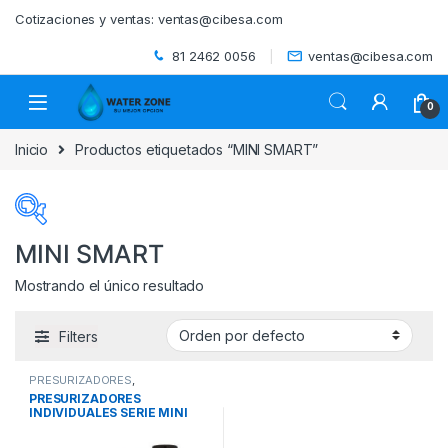
Skip to navigation
Skip to content
Cotizaciones y ventas:
ventas@cibesa.com
81 2462 0056
ventas@cibesa.com
0
Inicio
Productos etiquetados “MINI SMART”
MINI SMART
Mostrando el único resultado
Categorías del producto
Filters
ACCESORIOS
(0)
PRESURIZADORES
,
BEBEDEROS
(0)
PRESURIZADORES
PRESURIZADORES
INDIVIDUALES TRADICIONALES
,
INDIVIDUALES SERIE MINI
SISTEMAS DE BOMBEO
BIODIGESTORES
(0)
SMART