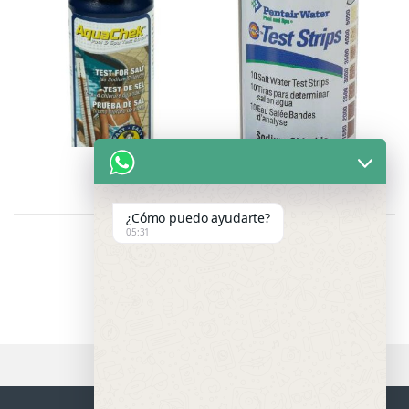
CISTERNAS
(0)
PISCINAS
(180)
RECUBRIMIENTOS
(57)
SIN CATEGORIA
(0)
SISTEMAS DE BOMBEO
(220)
SISTEMAS DE TRATAMIENTO DE AGUA
(202)
¿Cómo puedo ayudarte?
05:31
Showing all 2 results
TINACOS
(0)
TOLVAS
(0)