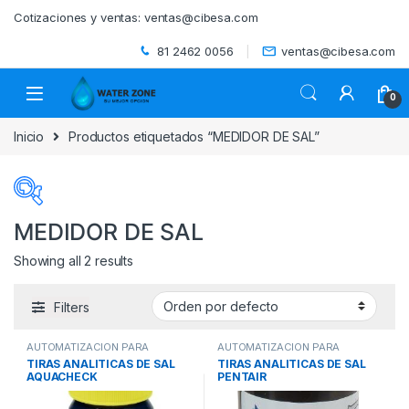
Skip to navigation
Skip to content
Cotizaciones y ventas:
ventas@cibesa.com
81 2462 0056
ventas@cibesa.com
0
Inicio
Productos etiquetados “MEDIDOR DE SAL”
MEDIDOR DE SAL
Showing all 2 results
Categorías del producto
Filters
ACCESORIOS
(0)
AUTOMATIZACION PARA
AUTOMATIZACION PARA
BEBEDEROS
(0)
PISCINAS
,
PISCINAS
,
PISCINAS
,
PISCINAS
,
TIRAS ANALITICAS DE SAL
TIRAS ANALITICAS DE SAL
SANITIZACION
SANITIZACION
AQUACHECK
PENTAIR
BIODIGESTORES
(0)