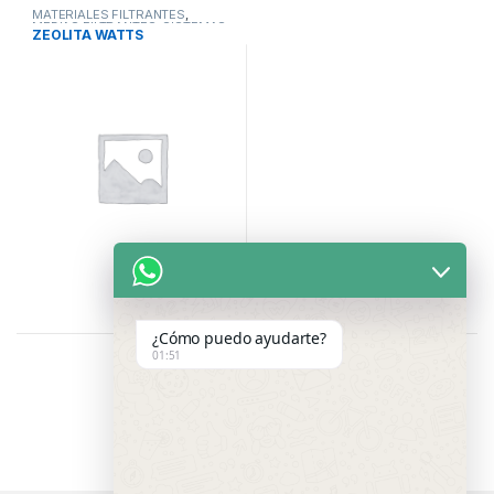
MATERIALES FILTRANTES
,
MEDIAS FILTRANTES
,
SISTEMAS
ZEOLITA WATTS
DE TRATAMIENTO DE AGUA
¿Cómo puedo ayudarte?
01:51
Showing all 7 results