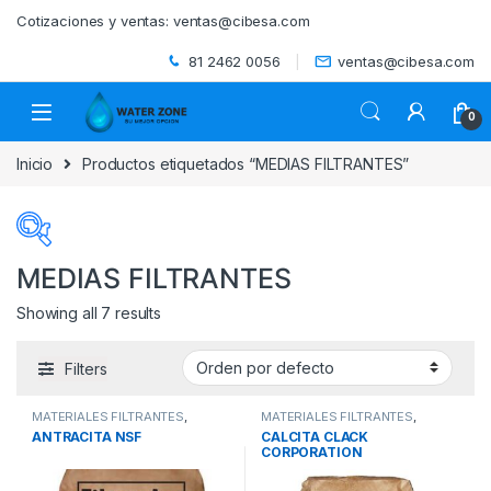
Skip to navigation
Skip to content
Cotizaciones y ventas:
ventas@cibesa.com
81 2462 0056
ventas@cibesa.com
0
Inicio
Productos etiquetados “MEDIAS FILTRANTES”
MEDIAS FILTRANTES
Showing all 7 results
Categorías del producto
Filters
ACCESORIOS
(0)
MATERIALES FILTRANTES
,
MATERIALES FILTRANTES
,
BEBEDEROS
(0)
MEDIAS FILTRANTES
,
SISTEMAS
MEDIAS FILTRANTES
,
SISTEMAS
ANTRACITA NSF
CALCITA CLACK
DE TRATAMIENTO DE AGUA
DE TRATAMIENTO DE AGUA
CORPORATION
BIODIGESTORES
(0)