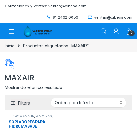
Skip to navigation
Skip to content
Cotizaciones y ventas:
ventas@cibesa.com
81 2462 0056
ventas@cibesa.com
0
Inicio
Productos etiquetados “MAXAIR”
MAXAIR
Mostrando el único resultado
Categorías del producto
Filters
ACCESORIOS
(0)
HIDROMASAJE
,
PISCINAS
,
BEBEDEROS
(0)
SOPLADORES DE HIDROMASAJE
SOPLADORES PARA
HIDROMASAJE
BIODIGESTORES
(0)