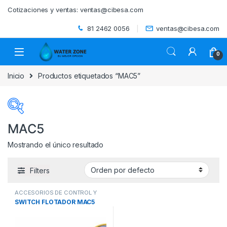
Skip to navigation
Skip to content
Cotizaciones y ventas:
ventas@cibesa.com
81 2462 0056
ventas@cibesa.com
0
Inicio
Productos etiquetados “MAC5”
MAC5
Mostrando el único resultado
Categorías del producto
Filters
ACCESORIOS
(0)
ACCESORIOS DE CONTROL Y
BEBEDEROS
(0)
PROTECCION
,
INTERRUPTORES
SWITCH FLOTADOR MAC5
DE NIVEL
,
SISTEMAS DE
BOMBEO
BIODIGESTORES
(0)