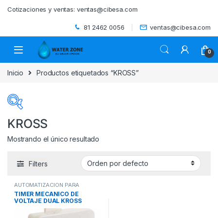
Skip to navigation
Skip to content
Cotizaciones y ventas:
ventas@cibesa.com
81 2462 0056
ventas@cibesa.com
0
Inicio
Productos etiquetados “KROSS”
KROSS
Mostrando el único resultado
Categorías del producto
Filters
ACCESORIOS
(0)
AUTOMATIZACION PARA
BEBEDEROS
(0)
PISCINAS
,
PISCINAS
,
TIMERS
TIMER MECANICO DE
VOLTAJE DUAL KROSS
BIODIGESTORES
(0)
MARCA PANDA