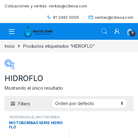
Skip to navigation
Skip to content
Cotizaciones y ventas:
ventas@cibesa.com
81 2462 0056
ventas@cibesa.com
0
Inicio
Productos etiquetados “HIDROFLO”
HIDROFLO
Mostrando el único resultado
Categorías del producto
Filters
ACCESORIOS
(0)
HIDROMASAJE
,
MOTOBOMBA
BEBEDEROS
(0)
HIDROMASAJE
,
PISCINAS
MOTOBOMBAS SERIE HIDRO
FLO
BIODIGESTORES
(0)