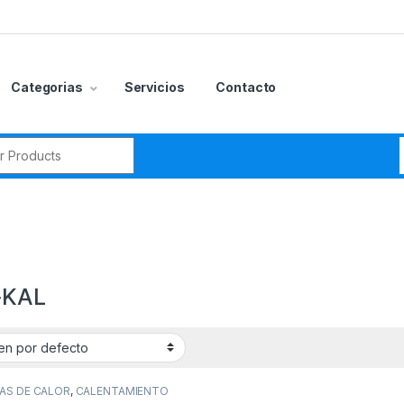
Categorias
Servicios
Contacto
r:
-KAL
gorías del producto
CCESORIOS
(0)
AS DE CALOR
,
CALENTAMIENTO
PISCINAS
,
PISCINAS