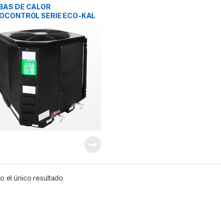
EBEDEROS
(0)
BAS DE CALOR
OCONTROL SERIE ECO-KAL
IODIGESTORES
(0)
ISTERNAS
(0)
ISCINAS
(180)
ECUBRIMIENTOS
(57)
IN CATEGORIA
(0)
ISTEMAS DE BOMBEO
(220)
ISTEMAS DE TRATAMIENTO DE AGUA
(202)
INACOS
(0)
 el único resultado
OLVAS
(0)