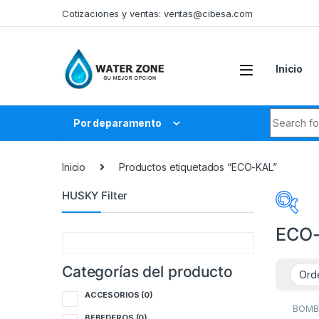
Skip to navigation
Skip to content
Cotizaciones y ventas:
ventas@cibesa.com
Inicio
Search fo
Por deparamento
Inicio
Productos etiquetados “ECO-KAL”
HUSKY Filter
ECO
Categorías del producto
Cate
ACCESORIOS
(0)
A
BOMB
PARA 
BEBEDEROS
(0)