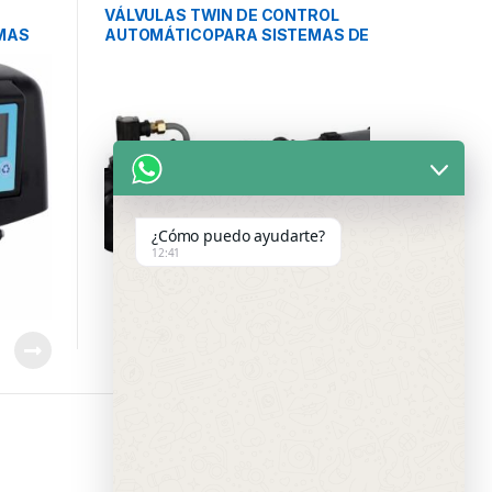
CONTROLES
VÁLVULAS TWIN DE CONTROL
MAS
AUTOMÁTICOPARA SISTEMAS DE
-G
SUAVIZACIÓN SERIE CUORE-TWA
(DEMANDA) PURIKOR
¿Cómo puedo ayudarte?
12:41