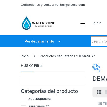
Skip to navigation
Skip to content
Cotizaciones y ventas:
ventas@cibesa.com
Inicio
Search fo
Por deparamento
Inicio
Productos etiquetados “DEMANDA”
HUSKY Filter
DEM
Categorías del producto
Cate
ACCESORIOS
(0)
A
SISTE
VALVU
BEBEDEROS
(0)