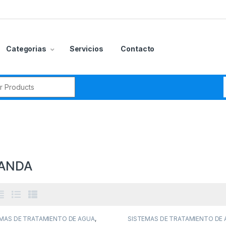
Categorias
Servicios
Contacto
r:
ANDA
gorías del producto
CCESORIOS
(0)
MAS DE TRATAMIENTO DE AGUA
,
SISTEMAS DE TRATAMIENTO DE
LAS COMERCIALES E
VALVULAS RESIDENCIALES
,
VALVU