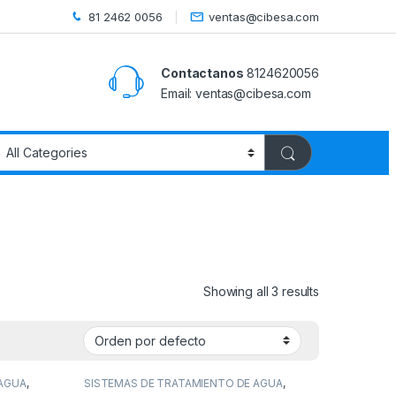
81 2462 0056
ventas@cibesa.com
Contactanos
8124620056
Email:
ventas@cibesa.com
Showing all 3 results
 AGUA
,
SISTEMAS DE TRATAMIENTO DE AGUA
,
LAS Y
VALVULAS TWIN
,
VALVULAS Y