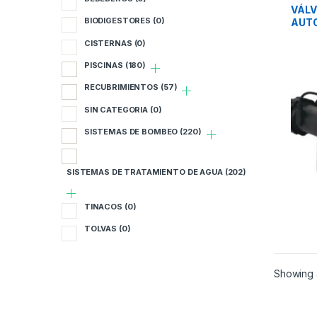
INDUS
B
VÁLV
BIODIGESTORES
(0)
AUTO
DE F
B
CISTERNAS
(0)
CUOR
PURI
PISCINAS
(180)
C
RECUBRIMIENTOS
(57)
P
SIN CATEGORIA
(0)
R
SISTEMAS DE BOMBEO
(220)
S
SISTEMAS DE TRATAMIENTO DE AGUA
(202)
S
TINACOS
(0)
S
TOLVAS
(0)
T
Showing a
T