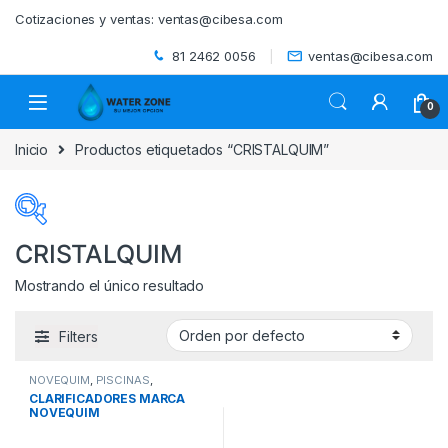
Skip to navigation
Skip to content
Cotizaciones y ventas:
ventas@cibesa.com
81 2462 0056
ventas@cibesa.com
0
Inicio
Productos etiquetados “CRISTALQUIM”
CRISTALQUIM
Mostrando el único resultado
Categorías del producto
Filters
ACCESORIOS
(0)
NOVEQUIM
,
PISCINAS
,
BEBEDEROS
(0)
PRODUCTOS QUIMICOS PARA
CLARIFICADORES MARCA
PISCINA
NOVEQUIM
BIODIGESTORES
(0)