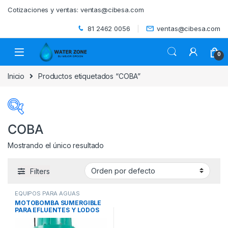
Skip to navigation
Skip to content
Cotizaciones y ventas:
ventas@cibesa.com
81 2462 0056
ventas@cibesa.com
0
Inicio
Productos etiquetados “COBA”
COBA
Mostrando el único resultado
Categorías del producto
Filters
ACCESORIOS
(0)
EQUIPOS PARA AGUAS
BEBEDEROS
(0)
RESIDUALES
,
MOTOBOMBAS
MOTOBOMBA SUMERGIBLE
SUMERGIBLES RESIDENCIALES
PARA EFLUENTES Y LODOS
Y EFLUENTES
,
SISTEMAS DE
BOMBEO
BIODIGESTORES
(0)
SERIE COBA