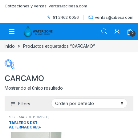
Skip to navigation
Skip to content
Cotizaciones y ventas:
ventas@cibesa.com
81 2462 0056
ventas@cibesa.com
0
Inicio
Productos etiquetados “CARCAMO”
CARCAMO
Mostrando el único resultado
Categorías del producto
Filters
ACCESORIOS
(0)
SISTEMAS DE BOMBEO
,
BEBEDEROS
(0)
TABLEROS
,
TABLEROS
TABLEROS DST
ALTERNADORES
ALTERNADORES-
BIODIGESTORES
(0)
SIMULTANEADORES PARA
CARCAMO (2