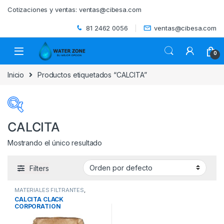
Skip to navigation
Skip to content
Cotizaciones y ventas:
ventas@cibesa.com
81 2462 0056
ventas@cibesa.com
0
Inicio
Productos etiquetados “CALCITA”
CALCITA
Mostrando el único resultado
Categorías del producto
Filters
ACCESORIOS
(0)
MATERIALES FILTRANTES
,
BEBEDEROS
(0)
MEDIAS FILTRANTES
,
SISTEMAS
CALCITA CLACK
DE TRATAMIENTO DE AGUA
CORPORATION
BIODIGESTORES
(0)