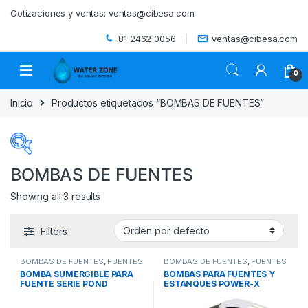
Skip to navigation
Skip to content
Cotizaciones y ventas:
ventas@cibesa.com
81 2462 0056
ventas@cibesa.com
0
Inicio
Productos etiquetados “BOMBAS DE FUENTES”
BOMBAS DE FUENTES
Showing all 3 results
Categorías del producto
Filters
ACCESORIOS
(0)
BOMBAS DE FUENTES
,
FUENTES
BOMBAS DE FUENTES
,
FUENTES
BEBEDEROS
(0)
Y CASCADAS
,
PISCINAS
Y CASCADAS
,
PISCINAS
BOMBA SUMERGIBLE PARA
BOMBAS PARA FUENTES Y
FUENTE SERIE POND
ESTANQUES POWER-X
BIODIGESTORES
(0)