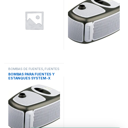
CISTERNAS
(0)
PISCINAS
(180)
RECUBRIMIENTOS
(57)
SIN CATEGORIA
(0)
SISTEMAS DE BOMBEO
(220)
SISTEMAS DE TRATAMIENTO DE AGUA
(202)
BOMBAS DE FUENTES
,
FUENTES
Y CASCADAS
,
PISCINAS
BOMBAS PARA FUENTES Y
TINACOS
(0)
ESTANQUES SYSTEM-X
TOLVAS
(0)