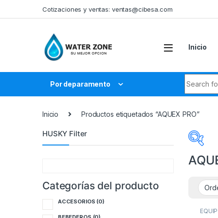
Skip to navigation
Skip to content
Cotizaciones y ventas:
ventas@cibesa.com
Inicio
Search fo
Por deparamento
Inicio
Productos etiquetados “AQUEX PRO”
HUSKY Filter
AQU
Categorías del producto
Cate
ACCESORIOS
(0)
A
EQUI
DE LU
BEBEDEROS
(0)