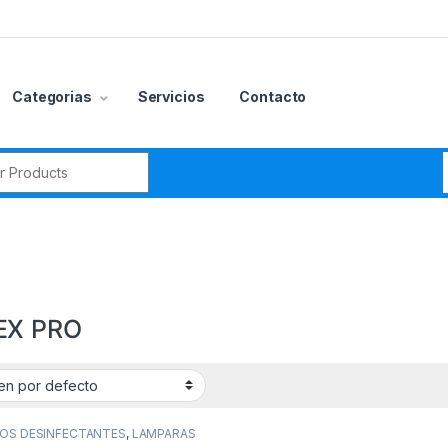
Categorias
Servicios
Contacto
r:
EX PRO
gorías del producto
CCESORIOS
(0)
POS DESINFECTANTES
,
LAMPARAS
Z ULTRAVIOLETA
,
SISTEMAS DE