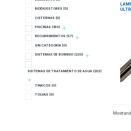
TRAT
B
LAMP
BIODIGESTORES
(0)
ULTR
B
CISTERNAS
(0)
PISCINAS
(180)
C
RECUBRIMIENTOS
(57)
P
SIN CATEGORIA
(0)
R
SISTEMAS DE BOMBEO
(220)
S
SISTEMAS DE TRATAMIENTO DE AGUA
(202)
S
TINACOS
(0)
S
TOLVAS
(0)
T
Mostrando
T